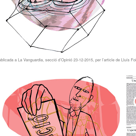
blicada a La Vanguardia, secció d’Opinió 23-12-2015, per l’article de Lluís Fo