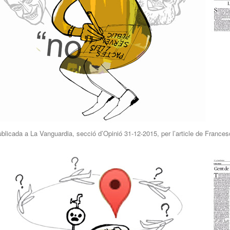
blicada a La Vanguardia, secció d’Opinió 31-12-2015, per l’article de France