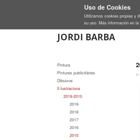
Uso de Cookies
Utilizamos cookies propias y 
su uso. Más información en la
JORDI BARBA
2
Pintura
Pintures publicitàries
in
Dibuixos
Il·lustracions
2019-2010
2019
2018
2017
2016
2015