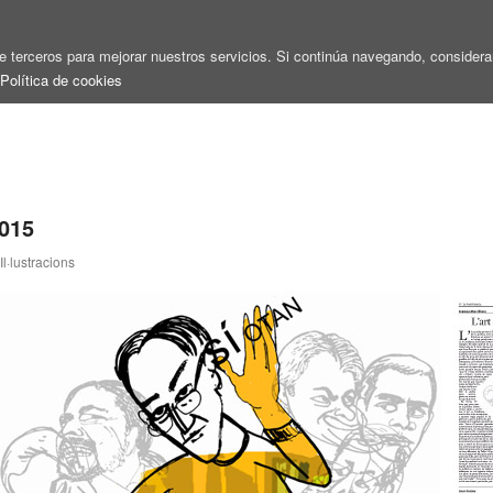
de terceros para mejorar nuestros servicios. Si continúa navegando, conside
Política de cookies
015
Il·lustracions