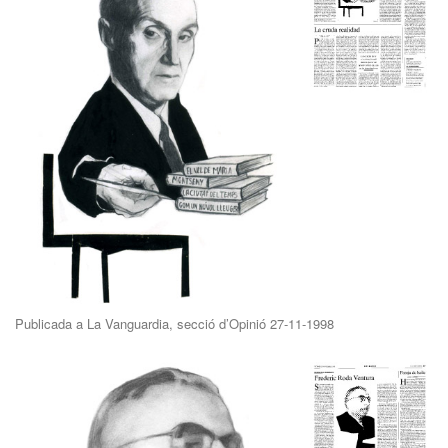
Publicada a La Vanguardia, secció d’Opinió 27-11-1998