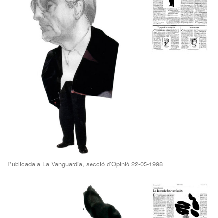
Publicada a La Vanguardia, secció d’Opinió 22-05-1998