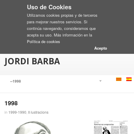
Uso de Cookies
Utilizamos cookies propias y de terceros
para mejorar nuestros servicios. Si
continúa navegando, consideramos que
acepta su uso. Más información en la
Política de cookies
Acepto
JORDI BARBA
1998
in
1999-1990
,
Il·lustracions