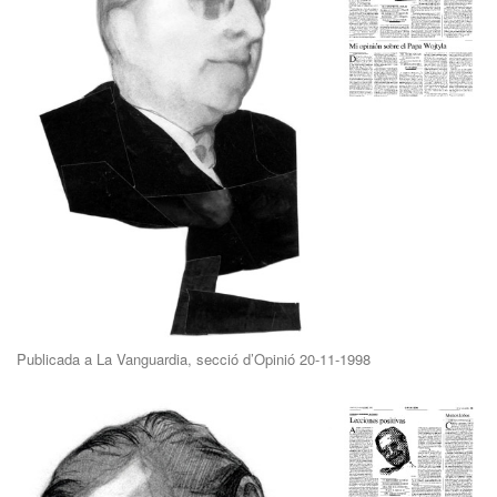
Publicada a La Vanguardia, secció d’Opinió 20-11-1998